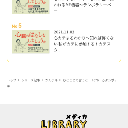
われるME機器～テンポラリーペ
ー...
5
No.
2021.11.02
心カテまるわかり～知れば怖くな
い 私がカテに参加する！カテス
タ...
トップ
シリーズ記事
かんテキ
ひとことで言うと… #076｜心タンポナー
デ