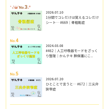
3
No.
2026.07.10
1分間でコレだけは覚えるコレだけ
シート… #669｜骨粗鬆症
4
No.
2024.03.08
#462｜人工呼吸器モードをざっく
り整理｜かんテキ 肺保護にこ...
5
No.
2026.07.20
ひとことで言うと… #672｜三尖弁
狭窄症