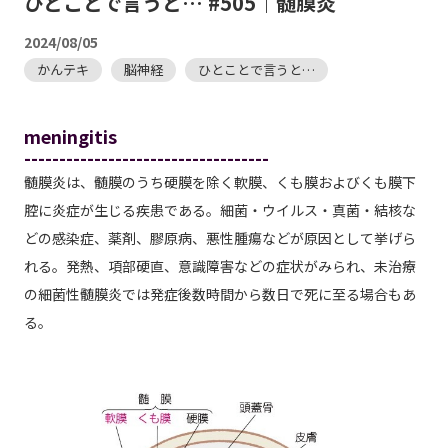
ひとことで言うと… #505｜髄膜炎
2024/08/05
かんテキ
脳神経
ひとことで言うと…
meningitis
-----------------------------------
髄膜炎は、髄膜のうち硬膜を除く軟膜、くも膜およびくも膜下
腔に炎症が生じる疾患である。細菌・ウイルス・真菌・結核な
どの感染症、薬剤、膠原病、悪性腫瘍などが原因として挙げら
れる。発熱、項部硬直、意識障害などの症状がみられ、未治療
の細菌性髄膜炎では発症後数時間から数日で死に至る場合もあ
る。