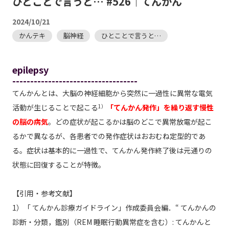
ひとことで言うと… #526｜てんかん
2024/10/21
かんテキ
脳神経
ひとことで言うと…
epilepsy
-----------------------------------
てんかんとは、大脳の神経細胞から突然に一過性に異常な電気
活動が生じることで起こる
1）
「てんかん発作」を繰り返す慢性
の脳の病気
。どの症状が起こるかは脳のどこで異常放電が起こ
るかで異なるが、各患者での発作症状はおおむね定型的であ
る。症状は基本的に一過性で、てんかん発作終了後は元通りの
状態に回復することが特徴。
【引用・参考文献】
1）「 てんかん診療ガイドライン」作成委員会編．“ てんかんの
診断・分類，鑑別（REM 睡眠行動異常症を含む）: てんかんと