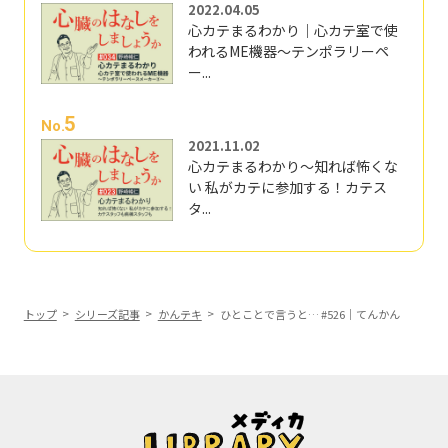
2022.04.05
心カテまるわかり｜心カテ室で使
われるME機器～テンポラリーペ
ー...
5
No.
2021.11.02
心カテまるわかり～知れば怖くな
い 私がカテに参加する！カテス
タ...
トップ
シリーズ記事
かんテキ
ひとことで言うと… #526｜てんかん