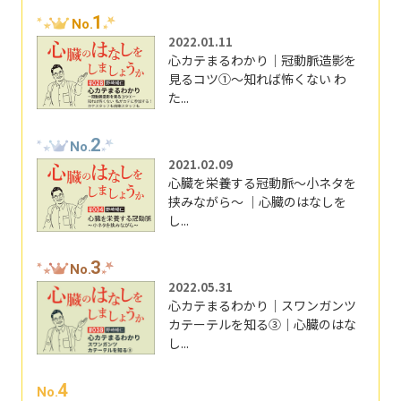
1
No.
2022.01.11
心カテまるわかり｜冠動脈造影を
見るコツ①～知れば怖くない わ
た...
2
No.
2021.02.09
心臓を栄養する冠動脈～小ネタを
挟みながら～ ｜心臓のはなしを
し...
3
No.
2022.05.31
心カテまるわかり｜スワンガンツ
カテーテルを知る③｜心臓のはな
し...
4
No.