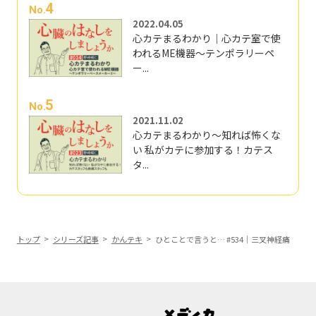
4
No.
2022.04.05
心カテまるわかり｜心カテ室で使
われるME機器～テンポラリーペ
ー...
5
No.
2021.11.02
心カテまるわかり～知れば怖くな
い 私がカテに参加する！カテス
タ...
トップ
シリーズ記事
かんテキ
ひとことで言うと… #534｜三叉神経痛