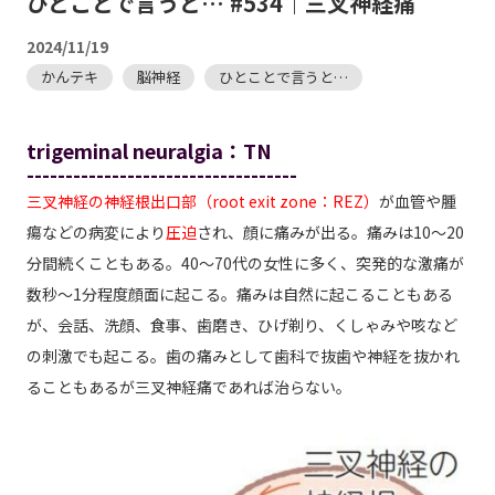
ひとことで言うと… #534｜三叉神経痛
2024/11/19
かんテキ
脳神経
ひとことで言うと…
trigeminal neuralgia：TN
-----------------------------------
三叉神経の神経根出口部（root exit zone：REZ）
が血管や腫
瘍などの病変により
圧迫
され、顔に痛みが出る。痛みは10～20
分間続くこともある。40～70代の女性に多く、突発的な激痛が
数秒～1分程度顔面に起こる。痛みは自然に起こることもある
が、会話、洗顔、食事、歯磨き、ひげ剃り、くしゃみや咳など
の刺激でも起こる。歯の痛みとして歯科で抜歯や神経を抜かれ
ることもあるが三叉神経痛であれば治らない。