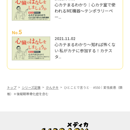
心カテまるわかり｜心カテ室で使
われるME機器～テンポラリーペ
ー...
5
No.
2021.11.02
心カテまるわかり～知れば怖くな
い 私がカテに参加する！カテス
タ...
トップ
シリーズ記事
かんテキ
ひとことで言うと… #550｜変性疾患（頚
椎）＊後縦靭帯骨化症を含む