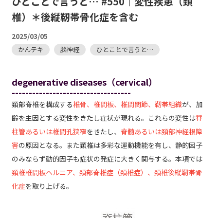
ひとことで言うと… #550｜変性疾患（頚
椎）＊後縦靭帯骨化症を含む
2025/03/05
かんテキ
脳神経
ひとことで言うと…
degenerative diseases（cervical）
-----------------------------------
頚部脊椎を構成する
椎骨、椎間板、椎間関節、靭帯組織
が、加
齢を主因とする変性をきたし症状が現れる。これらの変性は
脊
柱管あるいは椎間孔狭窄
をきたし、
脊髄あるいは頚部神経根障
害
の原因となる。また頚椎は多彩な運動機能を有し、静的因子
のみならず動的因子も症状の発症に大きく関与する。本項では
頚椎椎間板ヘルニア、頚部脊椎症（頚椎症）、頚椎後縦靭帯骨
化症
を取り上げる。