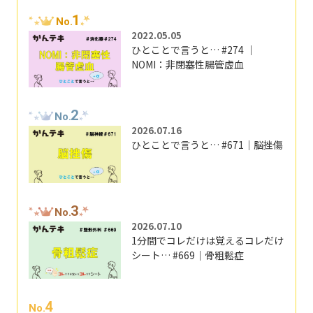
1
No.
2022.05.05
ひとことで言うと… #274 ｜
NOMI：非閉塞性腸管虚血
2
No.
2026.07.16
ひとことで言うと… #671｜脳挫傷
3
No.
2026.07.10
1分間でコレだけは覚えるコレだけ
シート… #669｜骨粗鬆症
4
No.