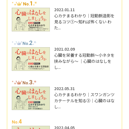
1
No.
2022.01.11
心カテまるわかり｜冠動脈造影を
見るコツ①～知れば怖くない わ
た...
2
No.
2021.02.09
心臓を栄養する冠動脈～小ネタを
挟みながら～ ｜心臓のはなしを
し...
3
No.
2022.05.31
心カテまるわかり｜スワンガンツ
カテーテルを知る③｜心臓のはな
し...
4
No.
2022.04.05