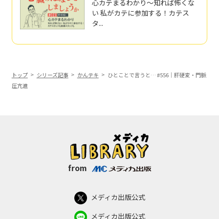
心カテまるわかり～知れば怖くな
い 私がカテに参加する！カテス
タ...
トップ
シリーズ記事
かんテキ
ひとことで言うと… #556｜肝硬変・門脈
圧亢進
from
メディカ出版公式
メディカ出版公式