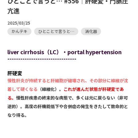
ひとことで言うと… #556｜肝硬変・門脈圧
亢進
2025/03/25
かんテキ
ひとことで言うと…
消化器
liver cirrhosis（LC）・portal hypertension
--------------------------------
肝硬変
慢性肝炎が持続すると肝細胞が破壊され、その部分に線維が沈
着して硬くなる
（線維化）。
これが進んだ状態が肝硬変であ
る。
慢性肝疾患の終末的な病態で、多くは元に戻らない（非可
逆的）。高度の肝機能低下や合併症の発生をきたして致命的と
なり得る。