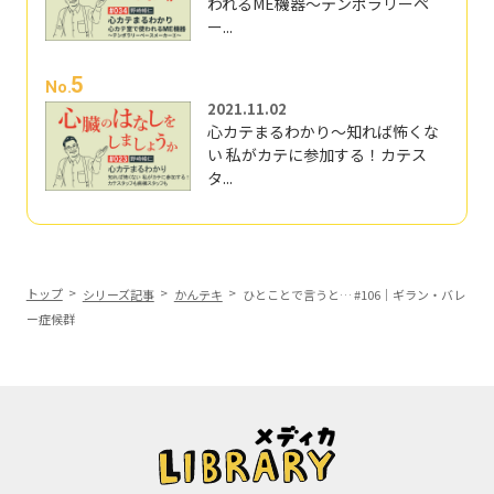
われるME機器～テンポラリーペ
ー...
5
No.
2021.11.02
心カテまるわかり～知れば怖くな
い 私がカテに参加する！カテス
タ...
トップ
シリーズ記事
かんテキ
ひとことで言うと… #106｜ギラン・バレ
ー症候群