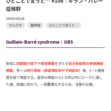
ひとことで言うと… #106｜ギラン・バレー
症候群
2020/10/28
かんテキ
脳神経
ひとことで言うと…
Guillain-Barré syndrome：GBS
---------------------------------------------------------
急性に
四肢筋力低下
や
感覚障害
をきたす
自己免疫性の末梢神経
障害
。多くは
先行感染
（感冒様症状や下痢症状）
後、1～2 週程
度を経て発症する。症状は発症から1 カ月以内にピークに達し
た後、回復に向かう。一部重篤化するため、注意が必要。