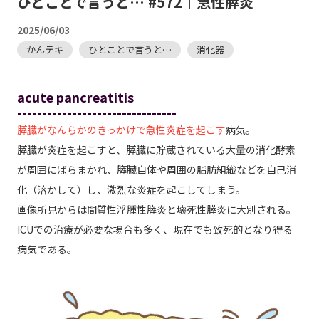
ひとことで言うと… #572｜急性膵炎
2025/06/03
かんテキ
ひとことで言うと…
消化器
acute pancreatitis
--------------------------------
膵臓がなんらかのきっかけで急性炎症を起こす
病気。
膵臓が炎症を起こすと、膵臓に貯蔵されている大量の消化酵素
が周囲にばらまかれ、膵臓自体や周囲の脂肪組織などを自己消
化（溶かして）し、激烈な炎症を起こしてしまう。
画像所見からは間質性浮腫性膵炎と壊死性膵炎に大別される。
ICUでの治療が必要な場合も多く、現在でも致死的となり得る
病気である。