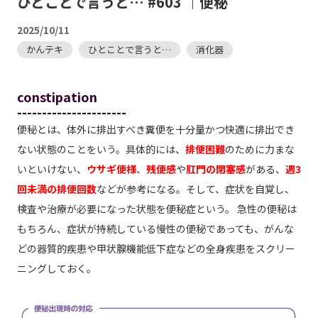
ひとことで言うと… #603 ｜便秘
2025/10/11
かんテキ
ひとことで言うと…
消化器
constipation
----------------------
便秘とは、体外に排出すべき糞便を十分量かつ快適に排出でき
ない状態のことをいう。具体的には、
排便困難
のために力まな
いといけない、
ウサギ便様
、
残便感
や
肛門の閉塞感
がある、
週3
回未満の排便回数
などが参考になる。そして、症状を自覚し、
検査や治療が必要になった状態を便秘症という。 急性の便秘は
もちろん、症状が持続している慢性の便秘であっても、がんな
どの器質的疾患や甲状腺機能低下症などの全身疾患をスクリー
ニングしておく。