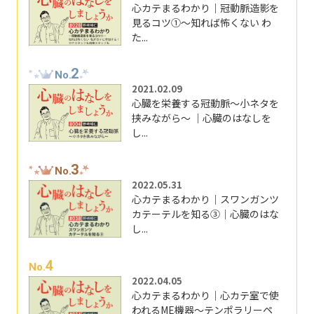
心カテまるわかり｜冠動脈造影を
見るコツ①～知れば怖くない わ
た...
2
No.
2021.02.09
心臓を栄養する冠動脈～小ネタを
挟みながら～ ｜心臓のはなしを
し...
3
No.
2022.05.31
心カテまるわかり｜スワンガンツ
カテーテルを知る③｜心臓のはな
し...
4
No.
2022.04.05
心カテまるわかり｜心カテ室で使
われるME機器～テンポラリーペ