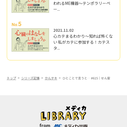
われるME機器～テンポラリーペ
ー...
5
No.
2021.11.02
心カテまるわかり～知れば怖くな
い 私がカテに参加する！カテス
タ...
トップ
シリーズ記事
かんテキ
ひとことで言うと… #615｜せん妄
from