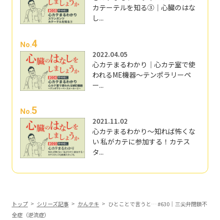
カテーテルを知る③｜心臓のはな
し...
4
No.
2022.04.05
心カテまるわかり｜心カテ室で使
われるME機器～テンポラリーペ
ー...
5
No.
2021.11.02
心カテまるわかり～知れば怖くな
い 私がカテに参加する！カテス
タ...
トップ
シリーズ記事
かんテキ
ひとことで言うと… #630｜三尖弁閉鎖不
全症（逆流症）