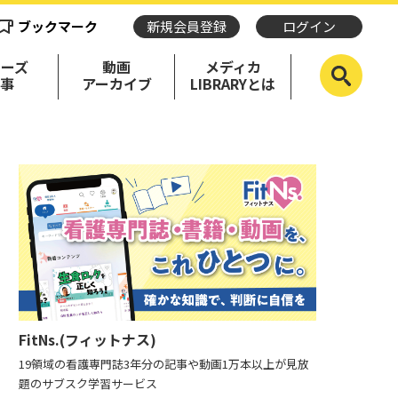
ブックマーク
新規会員登録
ログイン
リーズ
動画
メディカ
記事
アーカイブ
LIBRARYとは
FitNs.(フィットナス)
19領域の看護専門誌3年分の記事や動画1万本以上が見放
題のサブスク学習サービス