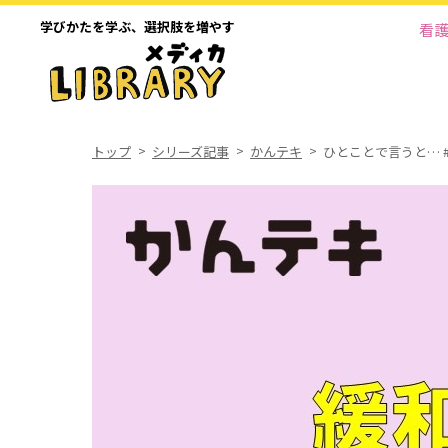
学びかたを学ぶ、
選択肢を増やす
看
トップ
シリーズ記事
かんテキ
ひとことで言うと… #