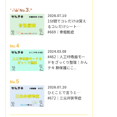
3
No.
2026.07.10
1分間でコレだけは覚え
るコレだけシート…
#669｜骨粗鬆症
4
No.
2024.03.08
#462｜人工呼吸器モー
ドをざっくり整理｜かん
テキ 肺保護にこ...
5
No.
2026.07.20
ひとことで言うと…
#672｜三尖弁狭窄症