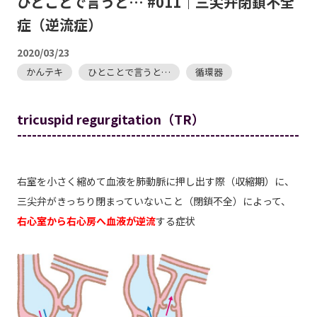
ひとことで言うと… #011｜三尖弁閉鎖不全
症（逆流症）
2020/03/23
かんテキ
ひとことで言うと…
循環器
tricuspid regurgitation（TR）
---------------------------------------------------------
右室を小さく縮めて血液を肺動脈に押し出す際（収縮期）に、
三尖弁がきっちり閉まっていないこと（閉鎖不全）によって、
右心室から右心房へ血液が逆流
する症状