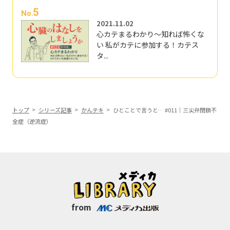
5
No.
2021.11.02
心カテまるわかり～知れば怖くな
い 私がカテに参加する！カテス
タ...
トップ
シリーズ記事
かんテキ
ひとことで言うと… #011｜三尖弁閉鎖不
全症（逆流症）
from