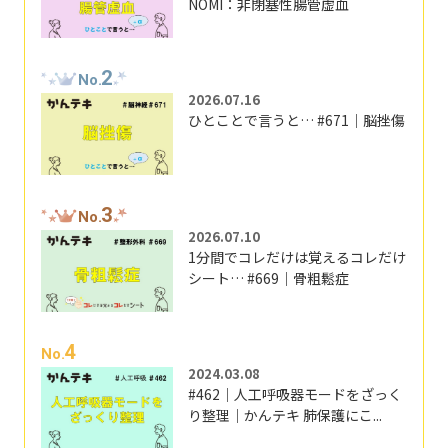
NOMI：非閉塞性腸管虚血
2
No.
2026.07.16
ひとことで言うと… #671｜脳挫傷
3
No.
2026.07.10
1分間でコレだけは覚えるコレだけ
シート… #669｜骨粗鬆症
4
No.
2024.03.08
#462｜人工呼吸器モードをざっく
り整理｜かんテキ 肺保護にこ...