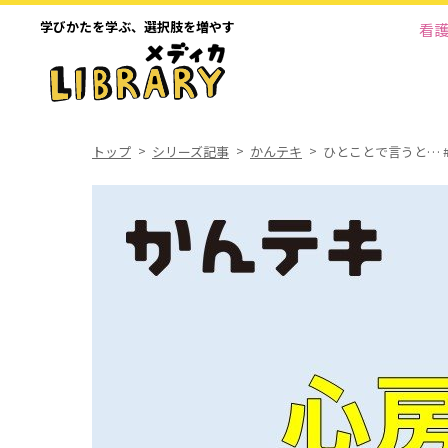
学びかたを学ぶ、
選択肢を増やす
看
トップ
シリーズ記事
かんテキ
ひとことで言うと… #