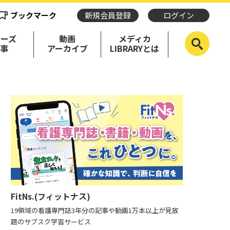
ブックマーク
新規会員登録
ログイン
リーズ
動画
メディカ
記事
アーカイブ
LIBRARYとは
FitNs.(フィットナス)
19領域の看護専門誌3年分の記事や動画1万本以上が見放
題のサブスク学習サービス