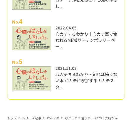
し...
4
No.
2022.04.05
心カテまるわかり｜心カテ室で使
われるME機器～テンポラリーペ
ー...
5
No.
2021.11.02
心カテまるわかり～知れば怖くな
い 私がカテに参加する！カテス
タ...
トップ
シリーズ記事
かんテキ
ひとことで言うと… #229｜大腸がん