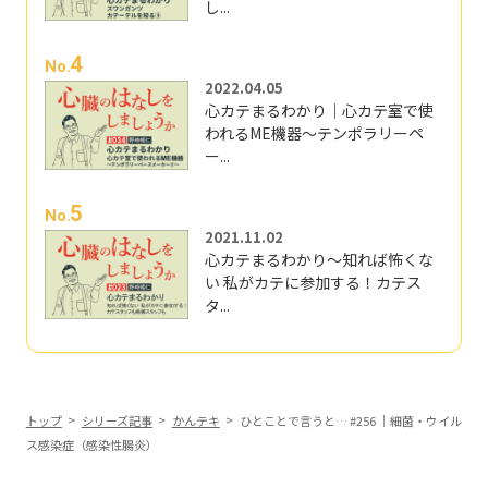
し...
4
No.
2022.04.05
心カテまるわかり｜心カテ室で使
われるME機器～テンポラリーペ
ー...
5
No.
2021.11.02
心カテまるわかり～知れば怖くな
い 私がカテに参加する！カテス
タ...
トップ
シリーズ記事
かんテキ
ひとことで言うと… #256 ｜細菌・ウイル
ス感染症（感染性腸炎）