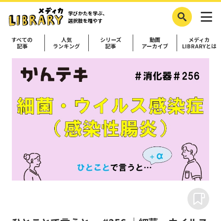
学びかたを学ぶ、
選択肢を増やす
すべての
人気
シリーズ
動画
メディカ
記事
ランキング
記事
アーカイブ
LIBRARYとは