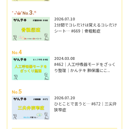
3
No.
2026.07.10
1分間でコレだけは覚えるコレだけ
シート… #669｜骨粗鬆症
4
No.
2024.03.08
#462｜人工呼吸器モードをざっく
り整理｜かんテキ 肺保護にこ...
5
No.
2026.07.20
ひとことで言うと… #672｜三尖弁
狭窄症