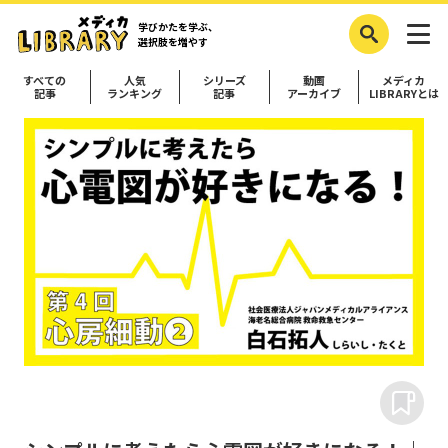
学びかたを学ぶ、
選択肢を増やす
すべての
人気
シリーズ
動画
メディカ
記事
ランキング
記事
アーカイブ
LIBRARYとは