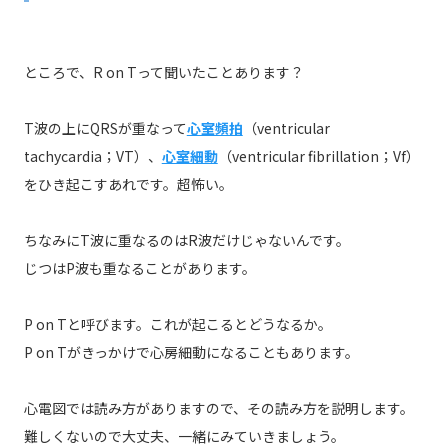
ところで、R on Tって聞いたことあります？
T波の上にQRSが重なって
心室頻拍
（ventricular
tachycardia；VT）、
心室細動
（ventricular fibrillation；Vf）
をひき起こすあれです。超怖い。
ちなみにT波に重なるのはR波だけじゃないんです。
じつはP波も重なることがあります。
P on Tと呼びます。これが起こるとどうなるか。
P on Tがきっかけで心房細動になることもあります。
心電図では読み方がありますので、その読み方を説明します。
難しくないので大丈夫、一緒にみていきましょう。