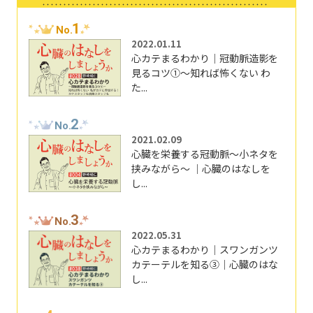
1
No.
2022.01.11
心カテまるわかり｜冠動脈造影を
見るコツ①～知れば怖くない わ
た...
2
No.
2021.02.09
心臓を栄養する冠動脈～小ネタを
挟みながら～ ｜心臓のはなしを
し...
3
No.
2022.05.31
心カテまるわかり｜スワンガンツ
カテーテルを知る③｜心臓のはな
し...