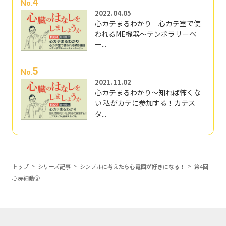
4
No.
2022.04.05
心カテまるわかり｜心カテ室で使
われるME機器～テンポラリーペ
ー...
5
No.
2021.11.02
心カテまるわかり～知れば怖くな
い 私がカテに参加する！カテス
タ...
トップ
シリーズ記事
シンプルに考えたら心電図が好きになる！
第4回｜
心房細動②