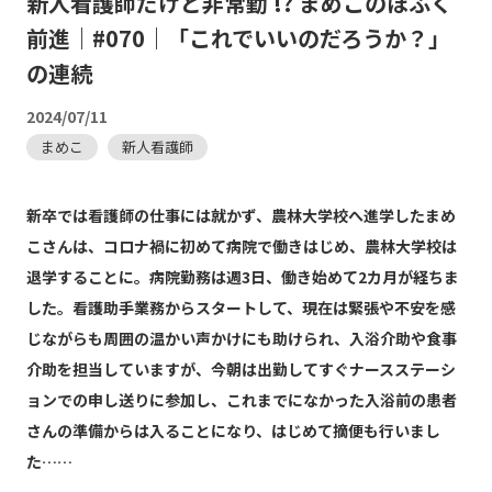
新人看護師だけど非常勤 !? まめこのほふく
前進｜#070｜「これでいいのだろうか？」
の連続
2024/07/11
まめこ
新人看護師
新卒では看護師の仕事には就かず、農林大学校へ進学したまめ
こさんは、コロナ禍に初めて病院で働きはじめ、農林大学校は
退学することに。病院勤務は週3日、働き始めて2カ月が経ちま
した。看護助手業務からスタートして、現在は緊張や不安を感
じながらも周囲の温かい声かけにも助けられ、入浴介助や食事
介助を担当していますが、今朝は出勤してすぐナースステーシ
ョンでの申し送りに参加し、これまでになかった入浴前の患者
さんの準備からは入ることになり、はじめて摘便も行いまし
た……