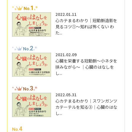
1
No.
2022.01.11
心カテまるわかり｜冠動脈造影を
見るコツ①～知れば怖くない わ
た...
2
No.
2021.02.09
心臓を栄養する冠動脈～小ネタを
挟みながら～ ｜心臓のはなしを
し...
3
No.
2022.05.31
心カテまるわかり｜スワンガンツ
カテーテルを知る③｜心臓のはな
し...
4
No.