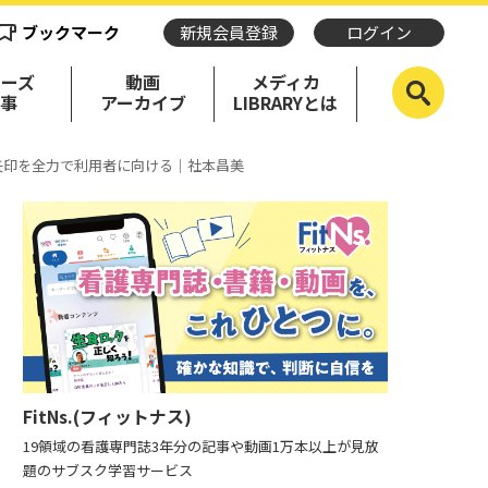
ブックマーク
新規会員登録
ログイン
リーズ
動画
メディカ
記事
アーカイブ
LIBRARYとは
①矢印を全力で利用者に向ける｜社本昌美
FitNs.(フィットナス)
19領域の看護専門誌3年分の記事や動画1万本以上が見放
題のサブスク学習サービス