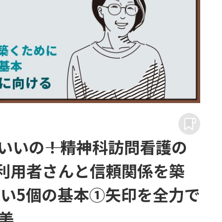
いの―――！精神科訪問看護の
｜利用者さんと信頼関係を築
しい5個の基本①矢印を全力で
美