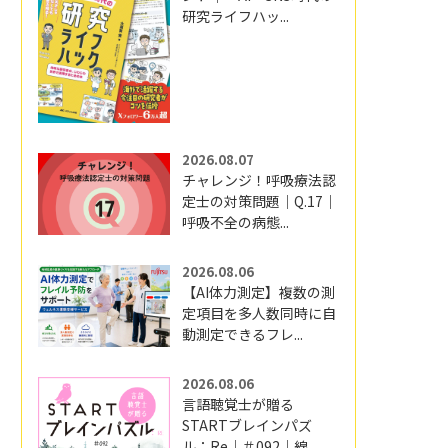
研究ライフハッ...
2026.08.07
チャレンジ！呼吸療法認
定士の対策問題｜Q.17｜
呼吸不全の病態...
2026.08.06
【AI体力測定】複数の測
定項目を多人数同時に自
動測定できるフレ...
2026.08.06
言語聴覚士が贈る
STARTブレインパズ
ル：Re｜＃092｜線...