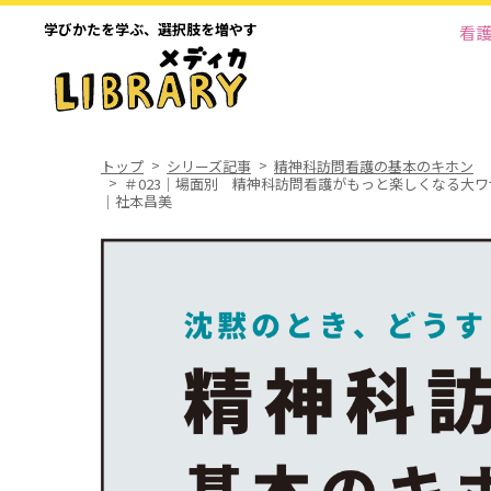
学びかたを学ぶ、
選択肢を増やす
看
トップ
シリーズ記事
精神科訪問看護の基本のキホン
＃023｜場面別 精神科訪問看護がもっと楽しくなる大
｜社本昌美