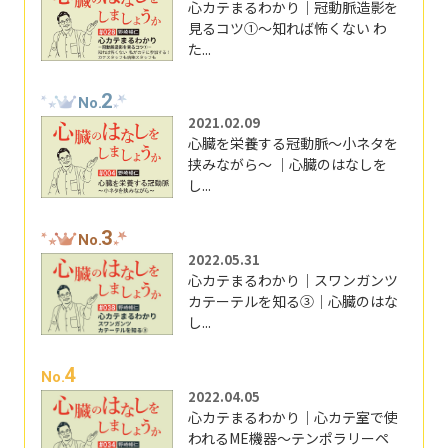
心カテまるわかり｜冠動脈造影を
見るコツ①～知れば怖くない わ
た...
2
No.
2021.02.09
心臓を栄養する冠動脈～小ネタを
挟みながら～ ｜心臓のはなしを
し...
3
No.
2022.05.31
心カテまるわかり｜スワンガンツ
カテーテルを知る③｜心臓のはな
し...
4
No.
2022.04.05
心カテまるわかり｜心カテ室で使
われるME機器～テンポラリーペ