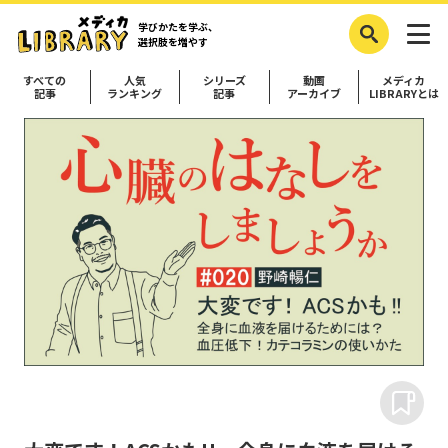
学びかたを学ぶ、
選択肢を増やす
すべての
人気
シリーズ
動画
メディカ
記事
ランキング
記事
アーカイブ
LIBRARYとは