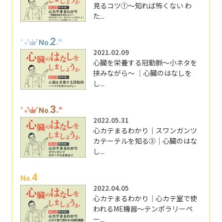
見るコツ①～知れば怖くない わ
た...
2
No.
2021.02.09
心臓を栄養する冠動脈～小ネタを
挟みながら～ ｜心臓のはなしを
し...
3
No.
2022.05.31
心カテまるわかり｜スワンガンツ
カテーテルを知る③｜心臓のはな
し...
4
No.
2022.04.05
心カテまるわかり｜心カテ室で使
われるME機器～テンポラリーペ
ー...