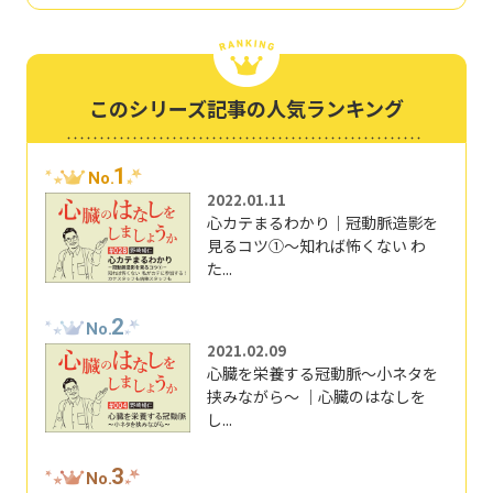
このシリーズ記事の人気ランキング
1
No.
2022.01.11
心カテまるわかり｜冠動脈造影を
見るコツ①～知れば怖くない わ
た...
2
No.
2021.02.09
心臓を栄養する冠動脈～小ネタを
挟みながら～ ｜心臓のはなしを
し...
3
No.