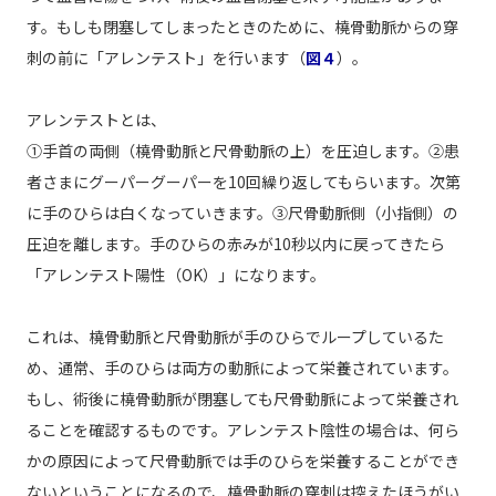
す。もしも閉塞してしまったときのために、橈骨動脈からの穿
刺の前に「アレンテスト」を行います（
図４
）。
アレンテストとは、
①手首の両側（橈骨動脈と尺骨動脈の上）を圧迫します。②患
者さまにグーパーグーパーを10回繰り返してもらいます。次第
に手のひらは白くなっていきます。③尺骨動脈側（小指側）の
圧迫を離します。手のひらの赤みが10秒以内に戻ってきたら
「アレンテスト陽性（OK）」になります。
これは、橈骨動脈と尺骨動脈が手のひらでループしているた
め、通常、手のひらは両方の動脈によって栄養されています。
もし、術後に橈骨動脈が閉塞しても尺骨動脈によって栄養され
ることを確認するものです。アレンテスト陰性の場合は、何ら
かの原因によって尺骨動脈では手のひらを栄養することができ
ないということになるので、橈骨動脈の穿刺は控えたほうがい