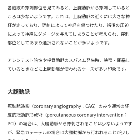
各施設の穿刺部位を見てみると、上腕動脈から穿刺していると
ころは少ないようです。これは、上腕動脈の近くには大きな神
経が走っており、穿刺によって神経を傷つけたり、術後の圧迫
によって神経にダメージを与えてしまうことが考えられ、穿刺
部位としてあまり選択されないことが多いようです。
アレンテスト陰性や橈骨動脈のスパスム発生時、狭窄・閉塞し
ているときなどに上腕動脈が使われるケースが多い印象です。
大腿動脈
冠動脈造影（coronary angiography：CAG）のみや通常の経
皮的冠動脈形成術（percutaneous coronary intervention：
PCI）の場合は、大腿動脈から穿刺されることは少ないようです
が、緊急カテーテルの場合は大腿動脈から行われることが少し