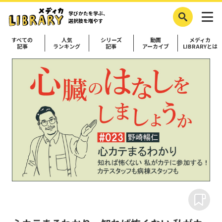
学びかたを学ぶ、
選択肢を増やす
すべての
人気
シリーズ
動画
メディカ
記事
ランキング
記事
アーカイブ
LIBRARYとは