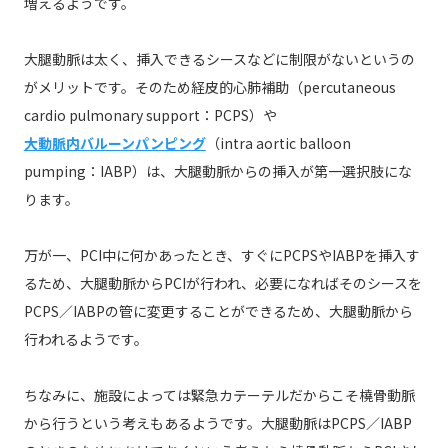
増えるようです。
大腿動脈は太く、挿入できるシースなどに制限がないというの
がメリットです。そのため経皮的心肺補助（percutaneous
cardio pulmonary support：PCPS）や
大動脈内バルーンパンピング
（intra aortic balloon
pumping：IABP）は、大腿動脈からの挿入が第一選択肢にな
ります。
万が一、PCI中に何かあったとき、すぐにPCPSやIABPを挿入す
るため、大腿動脈からPCIが行われ、必要になればそのシースを
PCPS／IABPの管に変更することができるため、大腿動脈から
行われるようです。
ちなみに、施設によっては緊急カテーテルだからこそ橈骨動脈
から行うという考えもあるようです。大腿動脈はPCPS／IABP