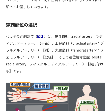
沿ってお話ししていきます。
穿刺部位の選択
心カテの穿刺部位（
図１
）は、橈骨動脈（radial artery：ラデ
ィアル アーテリー）【手首】、上腕動脈（brachial artery：ブ
ラキアル アーテリー）【肘】、大腿動脈（femoral artery：フ
ェモラル アーテリー）【鼠径】、そして遠位橈骨動脈（distal
radial artery：ディスタル ラディアル アーテリー）【親指付け
根】です。