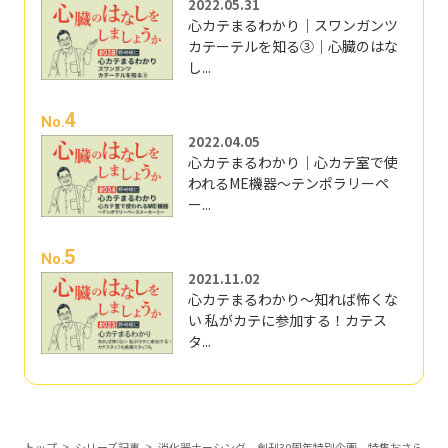
2022.05.31
心カテまるわかり｜スワンガンツ
カテーテルを知る③｜心臓のはな
し...
4
No.
2022.04.05
心カテまるわかり｜心カテ室で使
われるME機器～テンポラリーペ
ー...
5
No.
2021.11.02
心カテまるわかり～知れば怖くな
い 私がカテに参加する！カテス
タ...
トップ
シリーズ記事
消化器ナーシング 創刊30周年特別企画 特集おさら