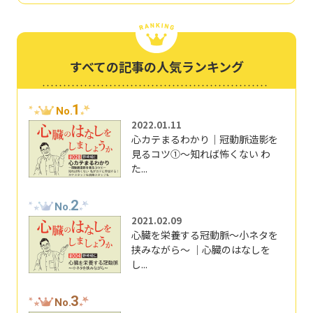
すべての記事の人気ランキング
1
No.
2022.01.11
心カテまるわかり｜冠動脈造影を
見るコツ①～知れば怖くない わ
た...
2
No.
2021.02.09
心臓を栄養する冠動脈～小ネタを
挟みながら～ ｜心臓のはなしを
し...
3
No.