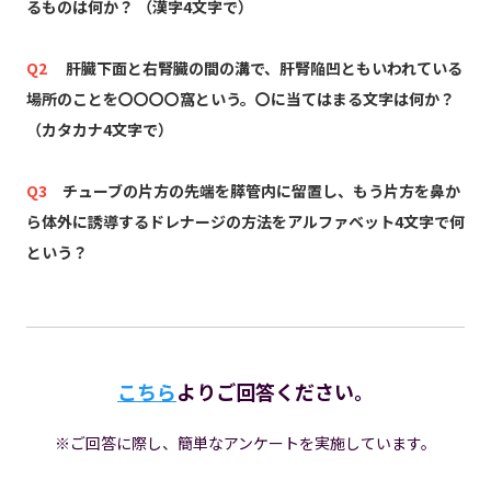
るものは何か？ （漢字4文字で）
Q2
肝臓下面と右腎臓の間の溝で、肝腎陥凹ともいわれている
場所のことを〇〇〇〇窩という。〇に当てはまる文字は何か？
（カタカナ4文字で）
Q3
チューブの片方の先端を膵管内に留置し、もう片方を鼻か
ら体外に誘導するドレナージの方法をアルファベット4文字で何
という？
こちら
よりご回答ください。
※ご回答に際し、簡単なアンケートを実施しています。