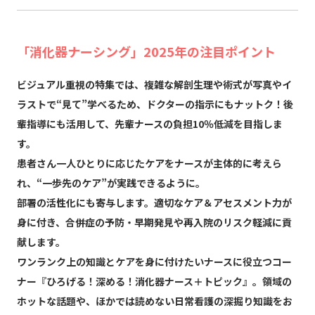
「消化器ナーシング」2025年の注目ポイント
ビジュアル重視の特集では、複雑な解剖生理や術式が写真やイ
ラストで“見て”学べるため、ドクターの指示にもナットク！後
輩指導にも活用して、先輩ナースの負担10％低減を目指しま
す。
患者さん一人ひとりに応じたケアをナースが主体的に考えら
れ、“一歩先のケア”が実践できるように。
部署の活性化にも寄与します。適切なケア＆アセスメント力が
身に付き、合併症の予防・早期発見や再入院のリスク軽減に貢
献します。
ワンランク上の知識とケアを身に付けたいナースに役立つコー
ナー『ひろげる！深める！消化器ナース＋トピック』。領域の
ホットな話題や、ほかでは読めない日常看護の深掘り知識をお