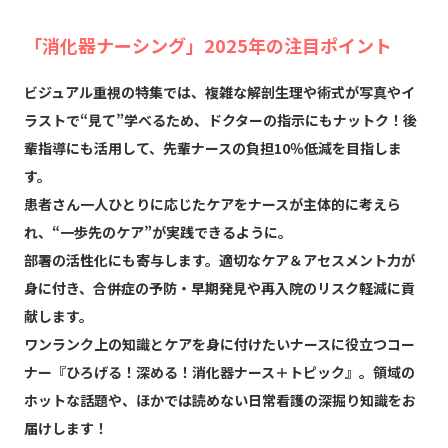
「消化器ナーシング」2025年の注目ポイント
ビジュアル重視の特集では、複雑な解剖生理や術式が写真やイ
ラストで“見て”学べるため、ドクターの指示にもナットク！後
輩指導にも活用して、先輩ナースの負担10％低減を目指しま
す。
患者さん一人ひとりに応じたケアをナースが主体的に考えら
れ、“一歩先のケア”が実践できるように。
部署の活性化にも寄与します。適切なケア＆アセスメント力が
身に付き、合併症の予防・早期発見や再入院のリスク軽減に貢
献します。
ワンランク上の知識とケアを身に付けたいナースに役立つコー
ナー『ひろげる！深める！消化器ナース＋トピック』。領域の
ホットな話題や、ほかでは読めない日常看護の深掘り知識をお
届けします！