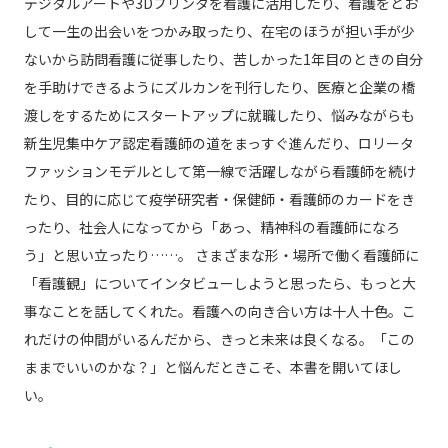
デジタルアートや3Dプリンタを看護に活用したり、看護をとお
して一生の出会いをつかみ取ったり、在宅のほうが担い手が少
ないから訪問看護に従事したり、苦しかった1年目のときの自分
を手助けできるようにズルカンを刊行したり、医療と企業の橋
渡しをするためにスタートアップに就職したり、悩みながらも
新生児集中ケア認定看護師の道をまっすぐ進んだり、ロリータ
ファッションモデルとして第一線で活躍しながら看護師を続け
たり、目的に応じて疫学研究者・保健師・看護師のカードをき
ったり、社会人になってから「あっ、精神科の看護師になろ
う」と思い立ったり……。 さまざまな形・場所で働く看護師に
「看護観」についてインタビューしようと思ったら、もっと大
事なことを話してくれた。看護への向き合い方は十人十色。こ
れだけの仲間がいるんだから、きっと未来は良くなる。「この
ままでいいのかな？」と悩んだときこそ、本書を開いてほし
い。