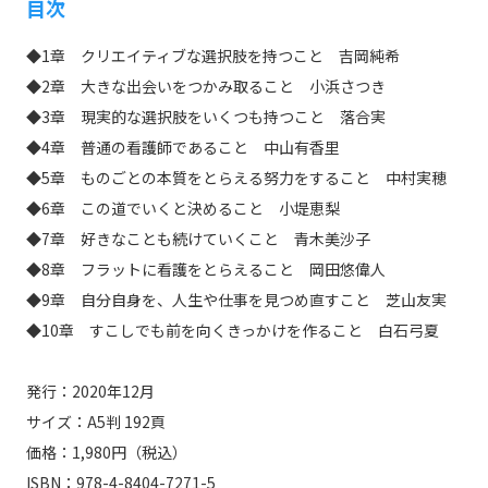
目次
◆1章 クリエイティブな選択肢を持つこと 吉岡純希
◆2章 大きな出会いをつかみ取ること 小浜さつき
◆3章 現実的な選択肢をいくつも持つこと 落合実
◆4章 普通の看護師であること 中山有香里
◆5章 ものごとの本質をとらえる努力をすること 中村実穂
◆6章 この道でいくと決めること 小堤恵梨
◆7章 好きなことも続けていくこと 青木美沙子
◆8章 フラットに看護をとらえること 岡田悠偉人
◆9章 自分自身を、人生や仕事を見つめ直すこと 芝山友実
◆10章 すこしでも前を向くきっかけを作ること 白石弓夏
発行：2020年12月
サイズ：A5判 192頁
価格：1,980円（税込）
ISBN：978-4-8404-7271-5