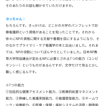
そのあたりのお話も聞かせていただけますか。
ヨっちゃん：
もちろんです。きっかけは、どこかの大学のパンフレットで診
療看護師という資格があることを知ったことです。それから
徐々にNPの資格に関する文献や書籍を目にするようになり、そ
のなかでプライマリ・ケア看護学の本と出会いました。それま
では、NPの役割についてぼんやりとしていました。日本NP教
育大学院協議会が定めるNPに必要とされる7つの能力（コンピ
テンシー）というものがあるんですが、文字だけで見ると少し
難しく感じるんです。
※7つの能力
①包括的な健康アセスメント能力、②医療的処置マネジメント
能力、③熟練した看護実践能力、④看護管理能力、⑤チームワ
ーク・協働能力、⑥医療・保健・福祉システムの活用・開発能