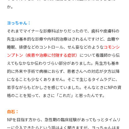
か。
ヨっちゃん：
それまでマイナーな診療科ばかりだったので、歯科や皮膚科の
先生は基本的な診療や内科的治療はされるんですけど、血糖や
睡眠、排便などのコントロール、せん妄などのような
コモンシ
ンプトン（疾患や治療に付随する症状）
について看護師から伝
えてもなかなか伝わりづらい部分がありました。先生方も基本
的に外来や手術で病棟におらず、患者さんへの対応が夕方以降
になることも少なくありません。そこで生じるタイムラグに、
若手ながらもどかしさを感じていました。そんなときにNPの資
格のことを知って、まさに「これだ」と思ったんです。
白石：
NPを目指す方から、急性期の臨床経験があってもっとタイムリ
ーに介入できたらという話はよく聞きますが、ヨっちゃんはま