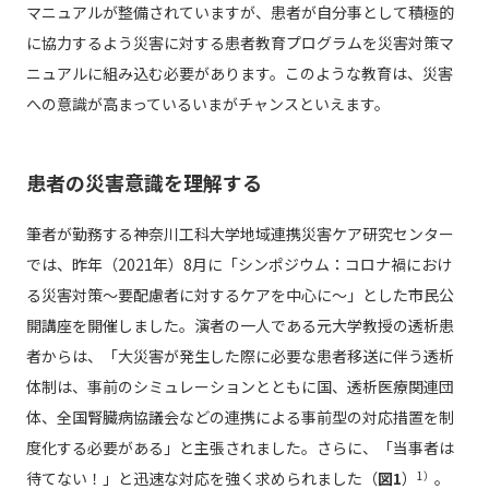
マニュアルが整備されていますが、患者が自分事として積極的
に協力するよう災害に対する患者教育プログラムを災害対策マ
ニュアルに組み込む必要があります。このような教育は、災害
への意識が高まっているいまがチャンスといえます。
患者の災害意識を理解する
筆者が勤務する神奈川工科大学地域連携災害ケア研究センター
では、昨年（2021年）8月に「シンポジウム：コロナ禍におけ
る災害対策～要配慮者に対するケアを中心に～」とした市民公
開講座を開催しました。演者の一人である元大学教授の透析患
者からは、「大災害が発生した際に必要な患者移送に伴う透析
体制は、事前のシミュレーションとともに国、透析医療関連団
体、全国腎臓病協議会などの連携による事前型の対応措置を制
度化する必要がある」と主張されました。さらに、「当事者は
待てない！」と迅速な対応を強く求められました（
図1
）
1）
。