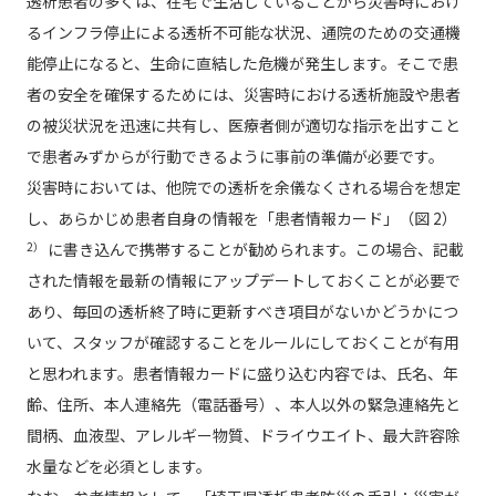
透析患者の多くは、在宅で生活していることから災害時におけ
るインフラ停止による透析不可能な状況、通院のための交通機
能停止になると、生命に直結した危機が発生します。そこで患
者の安全を確保するためには、災害時における透析施設や患者
の被災状況を迅速に共有し、医療者側が適切な指示を出すこと
で患者みずからが行動できるように事前の準備が必要です。
災害時においては、他院での透析を余儀なくされる場合を想定
し、あらかじめ患者自身の情報を「患者情報カード」（図 2）
2）
に書き込んで携帯することが勧められます。この場合、記載
された情報を最新の情報にアップデートしておくことが必要で
あり、毎回の透析終了時に更新すべき項目がないかどうかにつ
いて、スタッフが確認することをルールにしておくことが有用
と思われます。患者情報カードに盛り込む内容では、氏名、年
齢、住所、本人連絡先（電話番号）、本人以外の緊急連絡先と
間柄、血液型、アレルギー物質、ドライウエイト、最大許容除
水量などを必須とします。