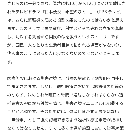
させるのに十分であり、偶然にも10月から12 月にかけて放映さ
れたテレビドラマ『日本沈没―希望のひと―』（TBS テレビ）
は、さらに緊張感を高める役割を果たしたのではないかと思え
ます。このドラマは国や省庁、科学者がそれぞれの立場で葛藤
し、沈没する列島から国民の命を救うというストーリーです
が、国民一人ひとりの生活者目線で描かれる場面が少ない分、
他人事のように思った人は少なくないのではないかと考えま
す。
医療施設における災害対策は、診療の継続と早期復旧を目指し
て策定されます。しかし、透析医療においては施設側の対策の
みならず、決められた曜日と時間で通院しなければならない透
析患者の視点から対策を講じ、災害対策マニュアルに記載する
ことが必須です。そのためには、患者自身が他人事ではない
「自分事」として強く認識できるよう透析医療従事者が指導し
なくてはなりません。すでに多くの透析施設において災害対策