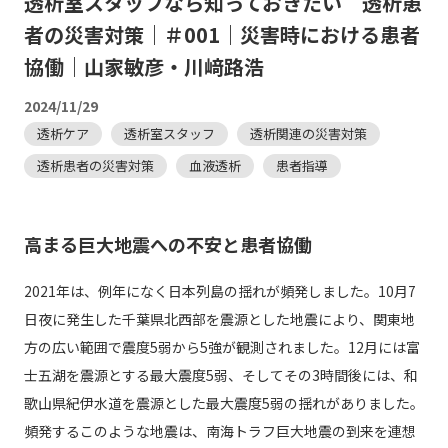
透析室スタッフなら知っておきたい 透析患
者の災害対策｜＃001｜災害時における患者
協働｜山家敏彦・川﨑路浩
2024/11/29
透析ケア
透析室スタッフ
透析関連の災害対策
透析患者の災害対策
血液透析
患者指導
高まる巨大地震への不安と患者協働
2021年は、例年になく日本列島の揺れが頻発しました。10月7
日夜に発生した千葉県北西部を震源とした地震により、関東地
方の広い範囲で震度5弱から5強が観測されました。12月には富
士五湖を震源とする最大震度5弱、そしてその3時間後には、和
歌山県紀伊水道を震源とした最大震度5弱の揺れがありました。
頻発するこのような地震は、南海トラフ巨大地震の到来を連想