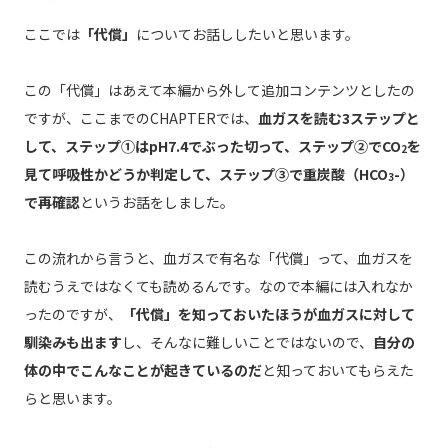
ここでは
「代償」
についてお話ししたいと思います。
この「代償」はあえて本編から外して追加コンテンツとしたの
ですが、ここまでのCHAPTERでは、
血ガスを読む3ステップと
して、ステップ①はpH7.4でぶった切って、ステップ②でCO
を
2
見て呼吸性かどうか判定して、ステップ③で重炭酸（HCO
-）
3
で再確認
というお話をしました。
この流れから言うと、血ガスで有名な「代償」って、血ガスを
読むうえではなくても読めるんです。なので本編には入れなか
ったのですが、
「代償」を知っておいたほうが血ガスに対して
馴染みも出ます
し、そんなに難しいことではないので、
自分の
体の中でこんなことが起きているのだ
と知っておいてもらえた
らと思います。