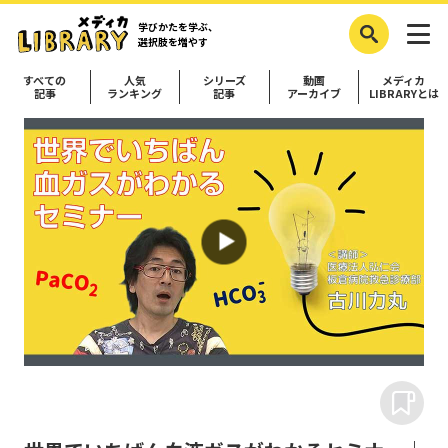
学びかたを学ぶ、
選択肢を増やす
すべての
人気
シリーズ
動画
メディカ
記事
ランキング
記事
アーカイブ
LIBRARYとは