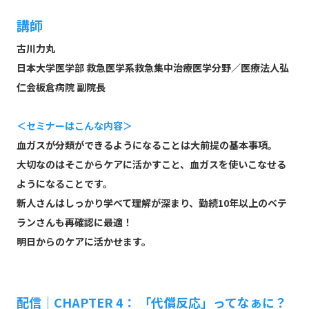
講師
古川力丸
日本大学医学部 救急医学系救急集中治療医学分野／医療法人弘
仁会板倉病院 副院長
＜セミナーはこんな内容＞
血ガスが分類ができるようになることは大前提の基本事項。
大切なのはそこからケアに活かすこと、血ガスを使いこなせる
ようになることです。
新人さんはしっかり学べて理解が深まり、勤続10年以上のベテ
ランさんも再確認に最適！
明日からのケアに活かせます。
配信｜CHAPTER 4： 「代償反応」ってなぁに？