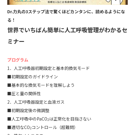
Dr.力丸の3ステップ法で驚くほどカンタンに、読めるようにな
る！
世界でいちばん簡単に人工呼吸管理がわかるセ
ミナー
プログラム
1．人工呼吸器初期設定と基本的換気モード
■初期設定のガイドライン
■基本的な換気モードを理解しよう
■圧と量の関係性
2．人工呼吸器設定と血液ガス
■初期設定後の微調整
■人工呼吸中のPaCO
は正常化を目指さない
2
■適切なCO
コントロール（超難問）
2