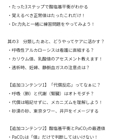
・たった3ステップで酸塩基平衡がわかる
・覚えるべき正常値はたったこれだけ！
・Dr.力丸と一緒に練習問題をやってみよう！
其の3 分類したあと、どうやってケアに活かす？
・呼吸性アルカローシスは看護に直結する？
・カリウム値、乳酸値のアセスメント教えます！
・透析時、妊婦、静脈血ガスの注意点は？
【追加コンテンツ1】「代償反応」ってなぁに？
・呼吸（肺）と代謝（腎臓）はオトモダチ？
・代償は暗記せずに、メカニズムを理解しよう！
・砂漠の砂、東京タワー、井戸をイメージする
【追加コンテンツ2】酸塩基平衡とPaCO
の最適値
2
・PaCO
は「値」だけで判断してはいけない！
2