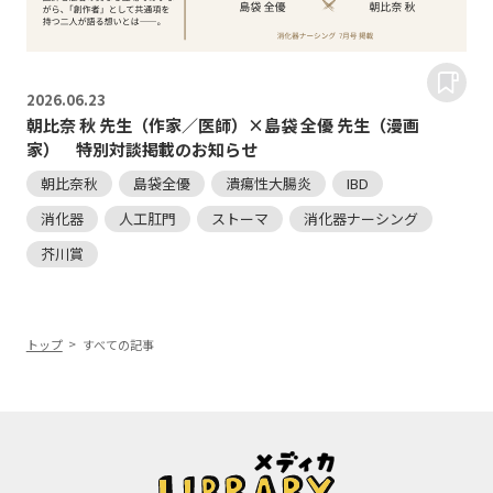
2026.
06.23
朝比奈 秋 先生（作家／医師）×島袋 全優 先生（漫画
家） 特別対談掲載のお知らせ
朝比奈秋
島袋全優
潰瘍性大腸炎
IBD
消化器
人工肛門
ストーマ
消化器ナーシング
芥川賞
トップ
すべての記事