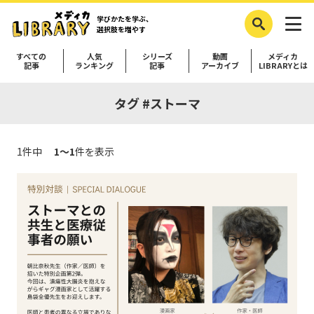
学びかたを学ぶ、
選択肢を増やす
すべての
人気
シリーズ
動画
メディカ
記事
ランキング
記事
アーカイブ
LIBRARYとは
タグ #ストーマ
1件中
1～1
件を表示