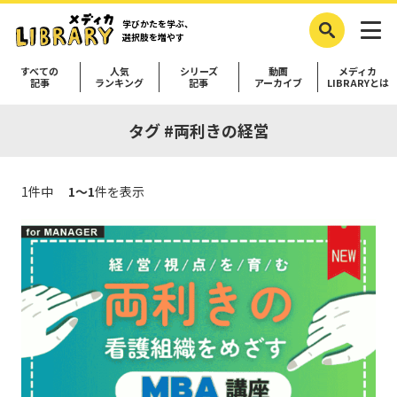
学びかたを学ぶ、
選択肢を増やす
すべての
人気
シリーズ
動画
メディカ
記事
ランキング
記事
アーカイブ
LIBRARYとは
タグ #両利きの経営
1件中
1～1
件を表示