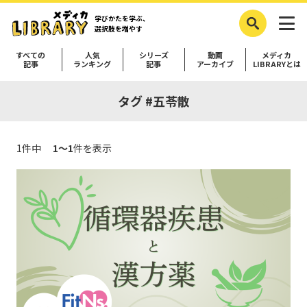
学びかたを学ぶ、
選択肢を増やす
すべての
人気
シリーズ
動画
メディカ
記事
ランキング
記事
アーカイブ
LIBRARYとは
タグ #五苓散
1件中
1～1
件を表示