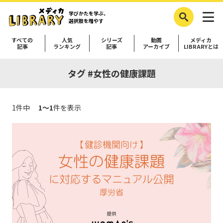
学びかたを学ぶ、
選択肢を増やす
すべての
人気
シリーズ
動画
メディカ
記事
ランキング
記事
アーカイブ
LIBRARYとは
タグ #女性の健康課題
1件中
1～1
件を表示