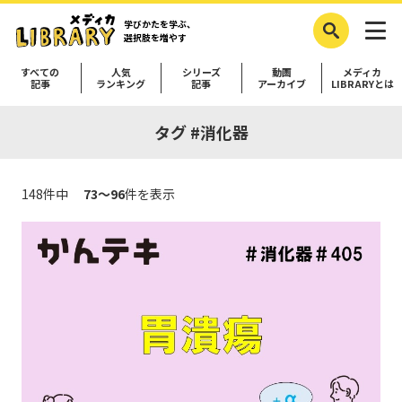
学びかたを学ぶ、
選択肢を増やす
すべての
人気
シリーズ
動画
メディカ
記事
ランキング
記事
アーカイブ
LIBRARYとは
タグ #消化器
148件中
73～96
件を表示