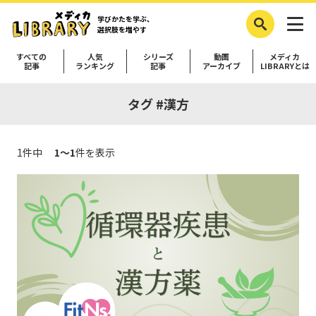
学びかたを学ぶ、
選択肢を増やす
すべての
人気
シリーズ
動画
メディカ
記事
ランキング
記事
アーカイブ
LIBRARYとは
タグ #漢方
1件中
1～1
件を表示