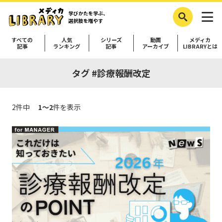
学びかたを学ぶ、
選択肢を増やす
すべての
人気
シリーズ
動画
メディカ
記事
ランキング
記事
アーカイブ
LIBRARYとは
タグ #診療報酬改定
2件中
1～2
件を表示