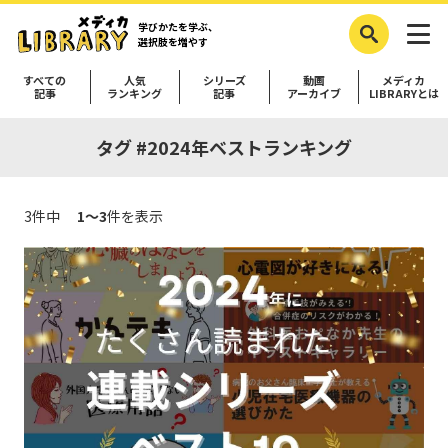
学びかたを学ぶ、
選択肢を増やす
すべての
人気
シリーズ
動画
メディカ
記事
ランキング
記事
アーカイブ
LIBRARYとは
タグ #2024年ベストランキング
3件中
1～3
件を表示