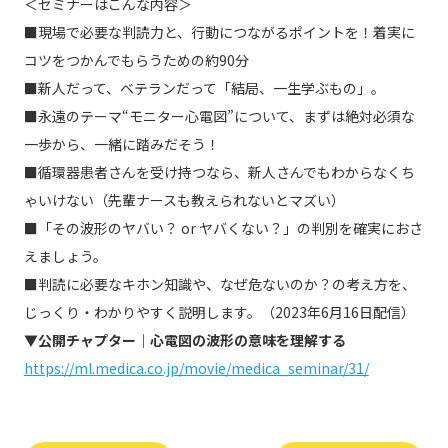
＜セミナーはこんな内容＞
■現場で必要な判読力と、行動につながるポイントを！着実に
コツをつかんでもらうための約90分
■新人だって、ベテランだって「結局、一生学ぶもの」。
■永遠のテーマ“モニター心電図”について、まずは絶対必須な
一歩から、一緒に踏みだそう！
■循環器患者さんを受け持つなら、新人さんでもわからなくち
ゃいけない（先輩ナースも教えられないとマズい）
■「その波形のヤバい？ or ヤバくない？」の判別を確実におさ
えましょう。
■判読に必要なキホン知識や、なぜ危ないのか？の考え方を、
じっくり・わかりやすく説明します。（2023年6月16日配信）
▼公開チャプター｜心電図の波形の意味を理解する
https://ml.medica.co.jp/movie/medica_seminar/31/