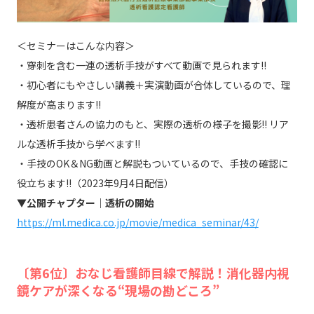
＜セミナーはこんな内容＞
・穿刺を含む一連の透析手技がすべて動画で見られます!!
・初心者にもやさしい講義＋実演動画が合体しているので、理
解度が高まります!!
・透析患者さんの協力のもと、実際の透析の様子を撮影!! リア
ルな透析手技から学べます!!
・手技のOK＆NG動画と解説もついているので、手技の確認に
役立ちます!!（2023年9月4日配信）
▼公開チャプター｜透析の開始
https://ml.medica.co.jp/movie/medica_seminar/43/
〔第6位〕おなじ看護師目線で解説！消化器内視
鏡ケアが深くなる“現場の勘どころ”