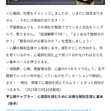
＜心電図、何度もチャレンジしましたが、いまだに自信ありま
せん…、それには理由があります！＞
・不整脈名よりも、その波形が整理できていると対応もシンプ
ルで、焦りません。「経過観察でOK！」「よくある不整脈なの
か？」「緊急対応が必要なのか？」を整理しましょう！
・心臓の解剖生理から復習します。波形がどこの方向から、何
を見ているのか、心電図を読む上で知っておかなければならな
い基本ルールを押さえます。
・洞結節、心房、房室接合部、心室の4つをキャラ化して、各不
整脈でいったい何が起こっているかをアニメーションで解説し
ます！ ・明日、現場で心電図を読んでみよう！ ときっと自信が
つきます。（2023年12月10日配信）
▼公開チャプター｜心電図を読むために必要な解剖生理と基本
（後半）
https://ml.medica.co.jp/movie/medica_seminar/62/