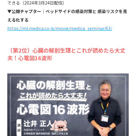
できる（2024年3月24日配信）
▼公開チャプター｜ベッドサイドの感染対策と 感染リスクを見
える化する
https://ml.medica.co.jp/movie/medica_seminar/63/
〔第2位〕心臓の解剖生理とこれが読めたら大丈
夫！心電図16波形