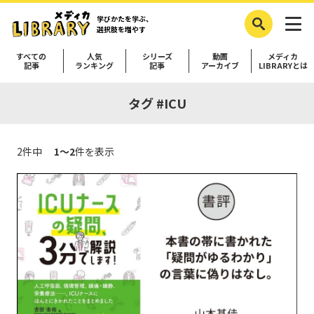
学びかたを学ぶ、
選択肢を増やす
すべての
人気
シリーズ
動画
メディカ
記事
ランキング
記事
アーカイブ
LIBRARYとは
タグ #ICU
2件中
1～2
件を表示