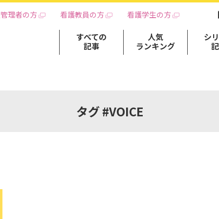
護管理者の方
看護教員の方
看護学生の方
すべての
人気
シ
記事
ランキング
タグ #VOICE