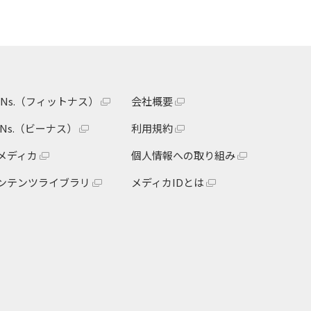
itNs.（フィットナス）
会社概要
eNs.（ビーナス）
利用規約
メディカ
個人情報への取り組み
ンテンツライブラリ
メディカIDとは