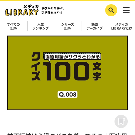
学びかたを学ぶ、
選択肢を増やす
すべての
人気
シリーズ
動画
メディカ
記事
ランキング
記事
アーカイブ
LIBRARYとは