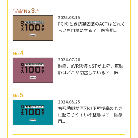
3
No.
2025.03.15
PCIのとき抗凝固薬のACTはどれく
らいを目標にする？｜医療用...
4
No.
2024.07.20
胸痛、aVR誘導でSTが上昇、冠動
脈はどこが閉塞している？｜医...
5
No.
2024.05.25
右冠動脈が原因の下壁梗塞のとき
に起こりやすい不整脈は？｜医療
用...