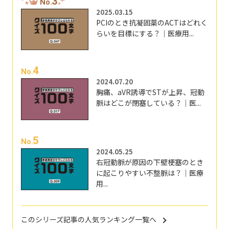
3
No.
2025.03.15
PCIのとき抗凝固薬のACTはどれく
らいを目標にする？｜医療用...
4
No.
2024.07.20
胸痛、aVR誘導でSTが上昇、冠動
脈はどこが閉塞している？｜医...
5
No.
2024.05.25
右冠動脈が原因の下壁梗塞のとき
に起こりやすい不整脈は？｜医療
用...
このシリーズ記事の人気ランキング一覧へ