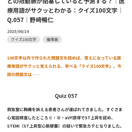
どの冠動脈が閉塞していると予測する？｜医
療用語がサクッとわかる：クイズ100文字｜
Q.057｜野崎暢仁
2025/06/14
クイズ100文字
循環器
100文字以内で作られた問題文を読めば、答えになっている医
療用語がサクッと覚えられる、学べる「クイズ100文字」。今
回の問題文は……
Quiz 057
救急室に胸痛を訴える患者さんが運ばれてきました。すぐさま
心電図検査したところⅡ・Ⅲ・aVF誘導でST上昇を認め、
STEMI（ST上昇型心筋梗塞）の疑いで緊急カテとなりました。