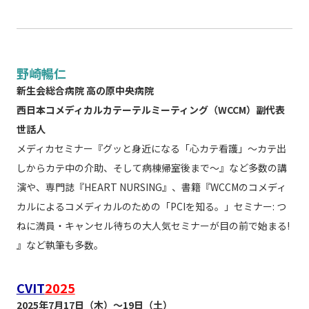
野崎暢仁
新生会総合病院 高の原中央病院
西日本コメディカルカテーテルミーティング（WCCM）副代表
世話人
メディカセミナー『グッと身近になる「心カテ看護」～カテ出
しからカテ中の介助、そして病棟帰室後まで～』など多数の講
演や、専門誌『HEART NURSING』、書籍『WCCMのコメディ
カルによるコメディカルのための「PCIを知る。」セミナー: つ
ねに満員・キャンセル待ちの大人気セミナーが目の前で始まる!
』など執筆も多数。
CVIT
2025
2025年7月17日（木）～19日（土）