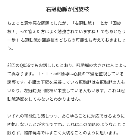
右冠動脈か回旋枝
ちょっと意地悪な問題でしたが、「右冠動脈！」とか「回旋
枝！」って答えた方はよく勉強されていますね！ でもあともう
一歩！ 右冠動脈か回旋枝のどちらの可能性も考えておきましょ
う。
前回のQ056でもお話ししたとおり、冠動脈の大きさは人によっ
て異なります。Ⅱ・Ⅲ・aVF誘導は心臓の下壁を監視している
誘導です。心臓の下壁を栄養している冠動脈は右冠動脈の人も
いたり、左冠動脈回旋枝が栄養している人もいます。これは冠
動脈造影をしてみないとわかりません。
いずれの可能性も残しつつ、あらゆることに対応できるように
固執しないことが大切ですね。これはこの問題のようなことに
限らず、臨床現場ではすごく大切なことのように思います。