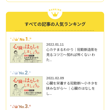
すべての記事の人気ランキング
1
No.
2022.01.11
心カテまるわかり｜冠動脈造影を
見るコツ①～知れば怖くない わ
た...
2
No.
2021.02.09
心臓を栄養する冠動脈～小ネタを
挟みながら～ ｜心臓のはなしを
し...
3
No.