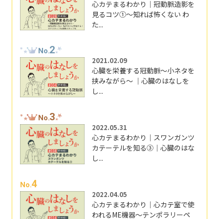
心カテまるわかり｜冠動脈造影を
見るコツ①～知れば怖くない わ
た...
2
No.
2021.02.09
心臓を栄養する冠動脈～小ネタを
挟みながら～ ｜心臓のはなしを
し...
3
No.
2022.05.31
心カテまるわかり｜スワンガンツ
カテーテルを知る③｜心臓のはな
し...
4
No.
2022.04.05
心カテまるわかり｜心カテ室で使
われるME機器～テンポラリーペ