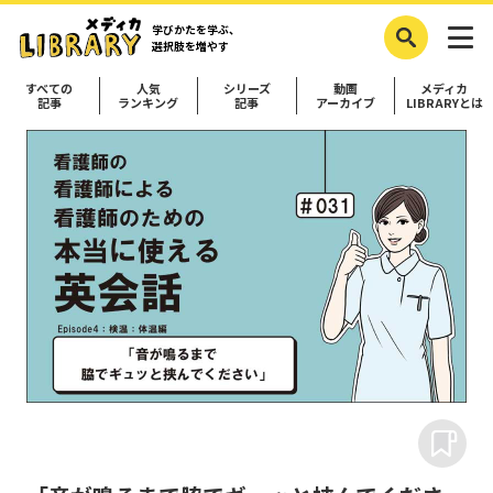
学びかたを学ぶ、
選択肢を増やす
すべての
人気
シリーズ
動画
メディカ
記事
ランキング
記事
アーカイブ
LIBRARYとは