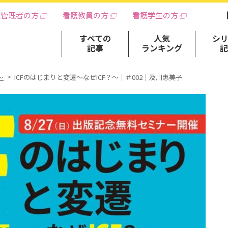
護管理者の方
看護教員の方
看護学生の方
すべての
人気
シ
記事
ランキング
～
ICFのはじまりと変遷～なぜICF？～｜＃002｜及川惠美子