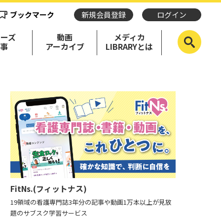
ブックマーク
新規会員登録
ログイン
リーズ
動画
メディカ
記事
アーカイブ
LIBRARYとは
FitNs.(フィットナス)
19領域の看護専門誌3年分の記事や動画1万本以上が見放
題のサブスク学習サービス