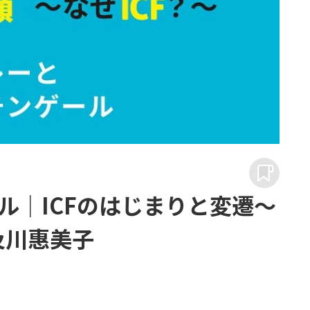
ル｜ICFのはじまりと変遷～
及川惠美子