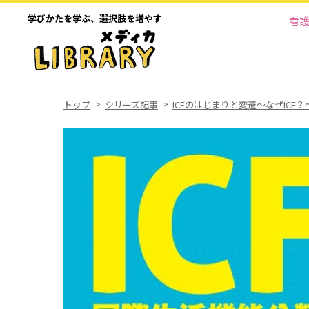
学びかたを学ぶ、
選択肢を増やす
看
トップ
シリーズ記事
ICFのはじまりと変遷～なぜICF？