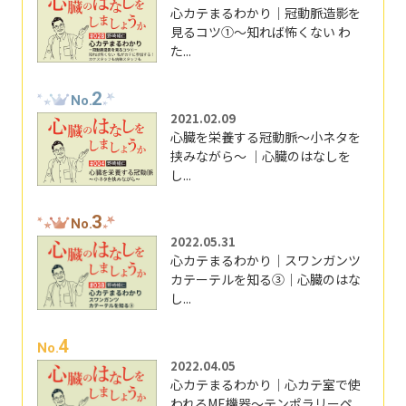
心カテまるわかり｜冠動脈造影を
見るコツ①～知れば怖くない わ
た...
2
No.
2021.02.09
心臓を栄養する冠動脈～小ネタを
挟みながら～ ｜心臓のはなしを
し...
3
No.
2022.05.31
心カテまるわかり｜スワンガンツ
カテーテルを知る③｜心臓のはな
し...
4
No.
2022.04.05
心カテまるわかり｜心カテ室で使
われるME機器～テンポラリーペ