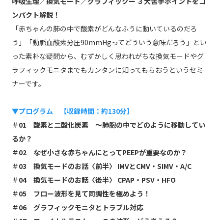
呼吸生理／換気モード／グラフィックー ３大苦手ポイントをコ
ンパクト解説！
「赤ちゃんの肺の中で酸素がどんなふうに動いているのだろ
う」「動脈血酸素分圧90mmHgってどういう意味だろう」とい
った素朴な疑問から、むずかしく思われがちな換気モードやグ
ラフィックモニタまでもカンタンに知ってもらおうというセミ
ナーです。
▼プログラム 【収録時間：約130分】
＃01 酸素と二酸化炭素 〜肺胞の中でどのように移動してい
るか？
＃02 なぜ小さな赤ちゃんにとってPEEPが重要なのか？
＃03 換気モードのお話〈前半〉 IMVとCMV・SIMV・A/C
＃04 換気モードのお話〈後半〉 CPAP・PSV・HFO
＃05 フロー波形を見て同調性を極めよう！
＃06 グラフィックモニタとトラブル対応