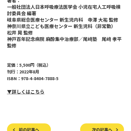
著者：
一般社団法人日本呼吸療法医学会 小児在宅人工呼吸検
討委員会 編著
岐阜県総合医療センター 新生児内科 寺澤 大祐 監修
神奈川県立こども医療センター 新生児科（非常勤）
松井 晃 監修
神戸百年記念病院 麻酔集中治療部／尾﨑塾 尾﨑 孝平
監修
定価：5,500円（税込）
刊行：2022年8月
ISBN：978-4-8404-7888-5
▼詳しくはこちら
前の記事へ
次の記事へ