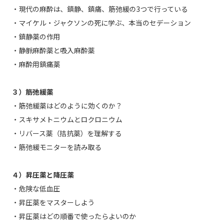
・現代の麻酔は、鎮静、鎮痛、筋弛緩の3つで行っている
・マイケル・ジャクソンの死に学ぶ、本当のセデーション
・鎮静薬の作用
・静脈麻酔薬と吸入麻酔薬
・麻酔用鎮痛薬
３）筋弛緩薬
・筋弛緩薬はどのように効くのか？
・スキサメトニウムとロクロニウム
・リバース薬（拮抗薬）を理解する
・筋弛緩モニターを読み取る
４）昇圧薬と降圧薬
・危険な低血圧
・昇圧薬をマスターしよう
・昇圧薬はどの順番で使ったらよいのか