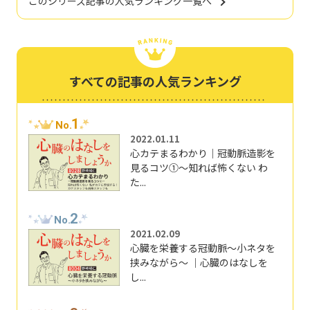
このシリーズ記事の人気ランキング一覧へ
すべての記事の人気ランキング
1
No.
2022.01.11
心カテまるわかり｜冠動脈造影を
見るコツ①～知れば怖くない わ
た...
2
No.
2021.02.09
心臓を栄養する冠動脈～小ネタを
挟みながら～ ｜心臓のはなしを
し...