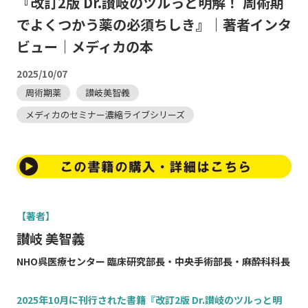
『改訂2版 Dr.讃岐のツルっと明解！ 周術期
でよくつかう薬の必須ちしき』｜著者インタ
ビュー｜メディカの本
2025/10/07
周術期薬
讃岐美智義
メディカのセミナー濃縮ライブシリーズ
【著者】
讃岐 美智義
NHO呉医療センター 臨床研究部長・中央手術部長・麻酔科科長
2025年10月に刊行された書籍『改訂2版 Dr.讃岐のツルっと明