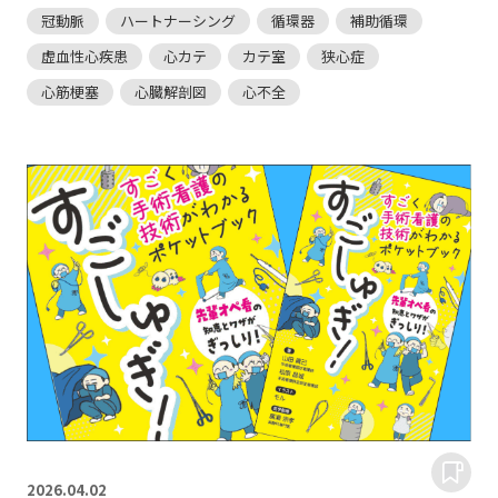
冠動脈
ハートナーシング
循環器
補助循環
虚血性心疾患
心カテ
カテ室
狭心症
心筋梗塞
心臓解剖図
心不全
2026.
04.02