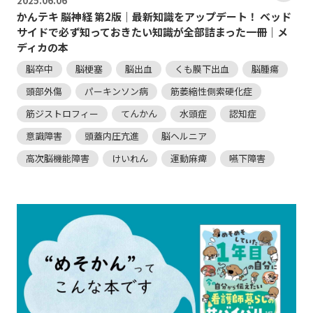
2025.
06.06
かんテキ 脳神経 第2版｜最新知識をアップデート！ ベッド
サイドで必ず知っておきたい知識が全部詰まった一冊｜メ
ディカの本
脳卒中
脳梗塞
脳出血
くも膜下出血
脳腫瘍
頭部外傷
パーキンソン病
筋萎縮性側索硬化症
筋ジストロフィー
てんかん
水頭症
認知症
意識障害
頭蓋内圧亢進
脳ヘルニア
高次脳機能障害
けいれん
運動麻痺
嚥下障害