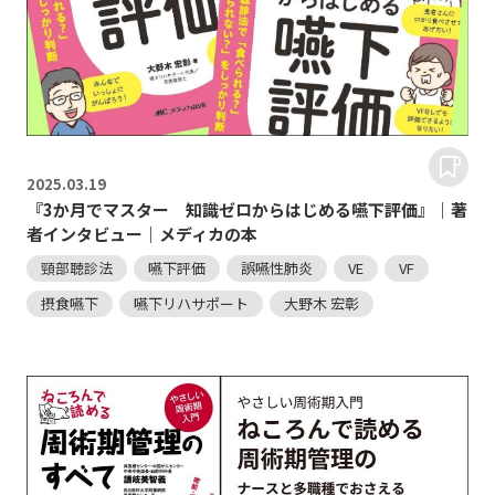
2025.
03.19
『3か月でマスター 知識ゼロからはじめる嚥下評価』｜著
者インタビュー｜メディカの本
頸部聴診法
嚥下評価
誤嚥性肺炎
VE
VF
摂食嚥下
嚥下リハサポート
大野木 宏彰