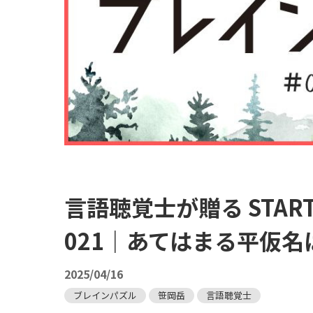
言語聴覚士が贈る STA
021｜あてはまる平仮名
2025/04/16
ブレインパズル
笹岡岳
言語聴覚士