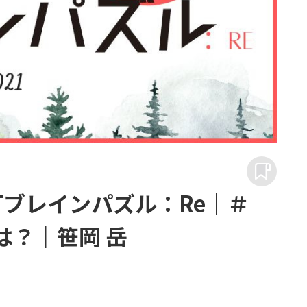
RTブレインパズル：Re｜＃
は？｜笹岡 岳