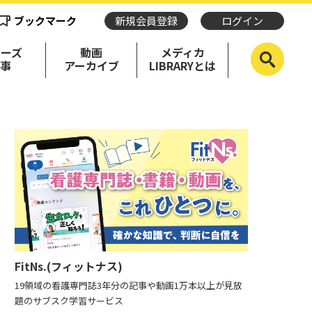
ブックマーク
新規会員登録
ログイン
リーズ
動画
メディカ
記事
アーカイブ
LIBRARYとは
FitNs.(フィットナス)
19領域の看護専門誌3年分の記事や動画1万本以上が見放
題のサブスク学習サービス