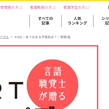
護管理者の方
看護教員の方
看護学生の方
すべての
人気
シ
記事
ランキング
ンパズル
＃021｜あてはまる平仮名は？｜笹岡 岳