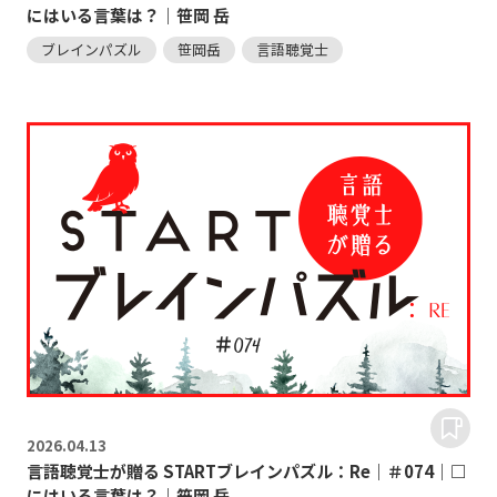
にはいる言葉は？｜笹岡 岳
ブレインパズル
笹岡岳
言語聴覚士
2026.
04.13
言語聴覚士が贈る STARTブレインパズル：Re｜＃074｜□
にはいる言葉は？｜笹岡 岳