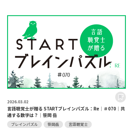
2026.
03.02
言語聴覚士が贈る STARTブレインパズル：Re｜＃070｜共
通する数字は？｜笹岡 岳
ブレインパズル
笹岡岳
言語聴覚士