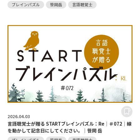
ブレインパズル
笹岡岳
言語聴覚士
2026.
04.03
言語聴覚士が贈る STARTブレインパズル：Re｜＃072｜線
を動かして記念日にしてください。｜笹岡 岳