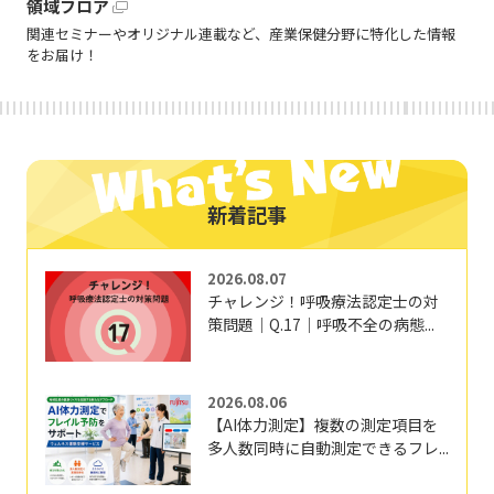
領域フロア
関連セミナーやオリジナル連載など、産業保健分野に特化した情報
をお届け！
新着記事
2026.08.07
チャレンジ！呼吸療法認定士の対
策問題｜Q.17｜呼吸不全の病態...
2026.08.06
【AI体力測定】複数の測定項目を
多人数同時に自動測定できるフレ...