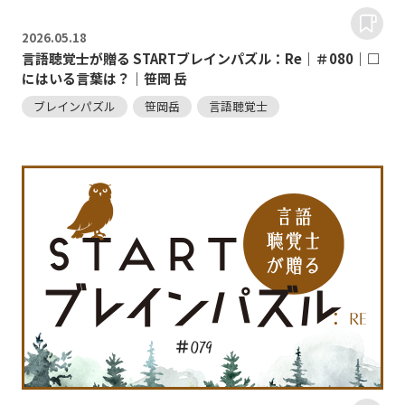
2026.
05.18
言語聴覚士が贈る STARTブレインパズル：Re｜＃080｜□
にはいる言葉は？｜笹岡 岳
ブレインパズル
笹岡岳
言語聴覚士