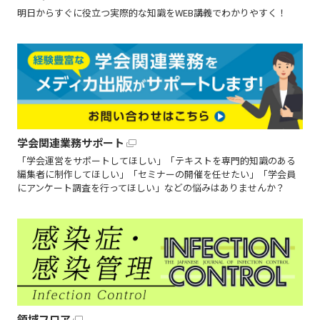
明日からすぐに役立つ実際的な知識をWEB講義でわかりやすく！
学会関連業務サポート
「学会運営をサポートしてほしい」「テキストを専門的知識のある
編集者に制作してほしい」「セミナーの開催を任せたい」「学会員
にアンケート調査を行ってほしい」などの悩みはありませんか？
領域フロア