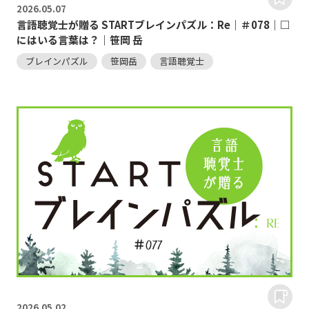
2026.
05.07
言語聴覚士が贈る STARTブレインパズル：Re｜＃078｜□
にはいる言葉は？｜笹岡 岳
ブレインパズル
笹岡岳
言語聴覚士
2026.
05.02