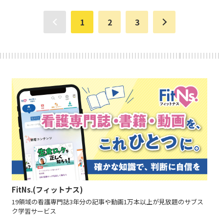
1
2
3
FitNs.(フィットナス)
19領域の看護専門誌3年分の記事や動画1万本以上が見放題のサブス
ク学習サービス