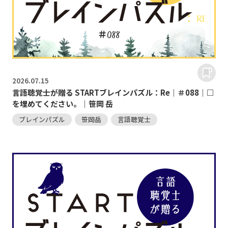
2026.
07.15
言語聴覚士が贈る STARTブレインパズル：Re｜＃088｜□
を埋めてください。｜笹岡 岳
ブレインパズル
笹岡岳
言語聴覚士