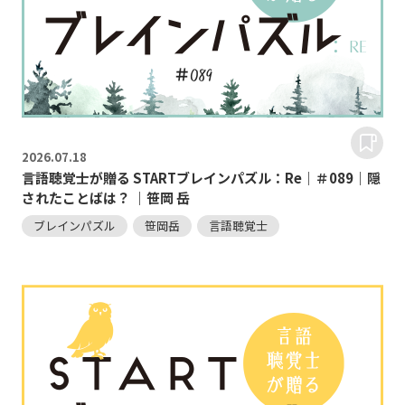
2026.
07.18
言語聴覚士が贈る STARTブレインパズル：Re｜＃089｜隠
されたことばは？ ｜笹岡 岳
ブレインパズル
笹岡岳
言語聴覚士