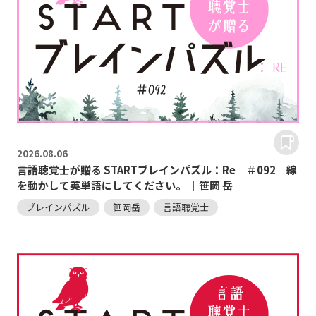
2026.
08.06
言語聴覚士が贈る STARTブレインパズル：Re｜＃092｜線
を動かして英単語にしてください。 ｜笹岡 岳
ブレインパズル
笹岡岳
言語聴覚士